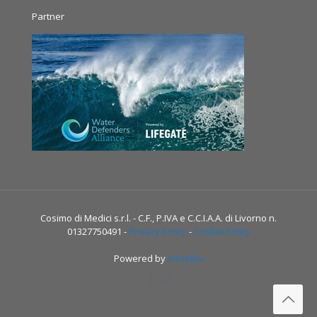
Partner
Cosimo di Medici s.r.l. - C.F., P.IVA e C.C.I.A.A. di Livorno n.
01327750491 -
Privacy Policy
-
Cookie Policy
Powered by
Infoelba