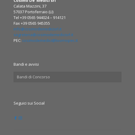
Cosimo De’ Medici srl
Calata Mazzini, 37
57037 Portoferraio (LI)
Tel +39 0565 944024 – 914121
Fax +39 0565 945355
info@cosimodemedicisrl.it
segreteria@cosimodemedicisrl.it
PEC:
cosimodemedici@livornopec.it
Bandi e avvisi
Bandi di Concorso
Seguici sui Social