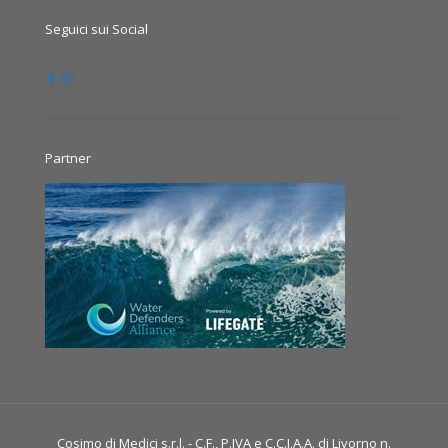
Seguici sui Social
Partner
Cosimo di Medici s.r.l. - C.F., P.IVA e C.C.I.A.A. di Livorno n.