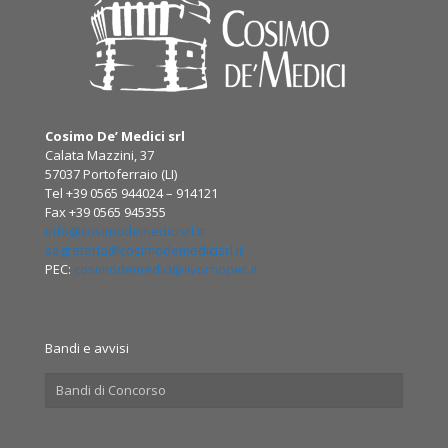
Cosimo De’ Medici srl
Calata Mazzini, 37
57037 Portoferraio (LI)
Tel +39 0565 944024 – 914121
Fax +39 0565 945355
info@cosimodemedicisrl.it
segreteria@cosimodemedicisrl.it
PEC:
cosimodemedici@livornopec.it
Bandi e avvisi
Bandi di Concorso