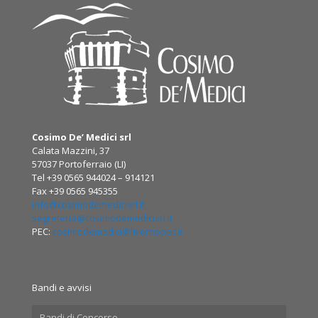
Cosimo De’ Medici srl
Calata Mazzini, 37
57037 Portoferraio (LI)
Tel +39 0565 944024 – 914121
Fax +39 0565 945355
info@cosimodemedicisrl.it
segreteria@cosimodemedicisrl.it
PEC:
cosimodemedici@livornopec.it
Bandi e avvisi
Bandi di Concorso