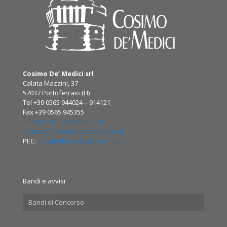
Cosimo De’ Medici srl
Calata Mazzini, 37
57037 Portoferraio (LI)
Tel +39 0565 944024 – 914121
Fax +39 0565 945355
info@cosimodemedicisrl.it
segreteria@cosimodemedicisrl.it
PEC:
cosimodemedici@livornopec.it
Bandi e avvisi
Bandi di Concorso